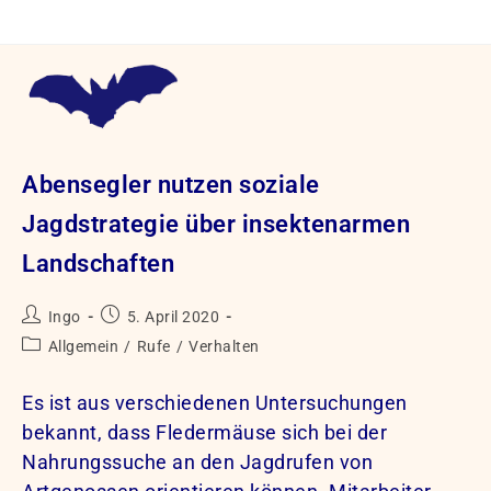
Zum
Inhalt
springen
Abensegler nutzen soziale
Jagdstrategie über insektenarmen
Landschaften
Beitrags-
Beitrag
Ingo
5. April 2020
Autor:
veröffentlicht:
Beitrags-
Allgemein
/
Rufe
/
Verhalten
Kategorie:
Es ist aus verschiedenen Untersuchungen
bekannt, dass Fledermäuse sich bei der
Nahrungssuche an den Jagdrufen von