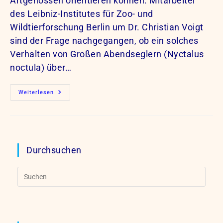
Artgenossen orientieren können. Mitarbeiter
des Leibniz-Institutes für Zoo- und
Wildtierforschung Berlin um Dr. Christian Voigt
sind der Frage nachgegangen, ob ein solches
Verhalten von Großen Abendseglern (Nyctalus
noctula) über…
Abensegler
Weiterlesen
Nutzen
Soziale
Jagdstrategie
Über
Insektenarmen
Landschaften
Durchsuchen