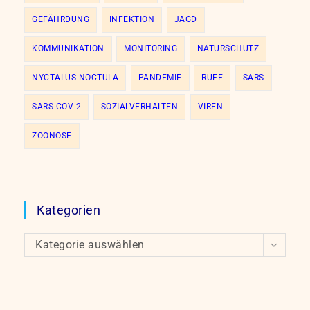
GEFÄHRDUNG
INFEKTION
JAGD
KOMMUNIKATION
MONITORING
NATURSCHUTZ
NYCTALUS NOCTULA
PANDEMIE
RUFE
SARS
SARS-COV 2
SOZIALVERHALTEN
VIREN
ZOONOSE
Kategorien
Kategorien
Kategorie auswählen