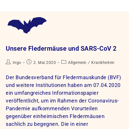
Zum
Inhalt
springen
Unsere Fledermäuse und SARS-CoV 2
Beitrags-
Beitrag
Beitrags-
Ingo
2. Mai 2020
Allgemein
/
Krankheiten
Autor:
veröffentlicht:
Kategorie:
Der Bundesverband für Fledermauskunde (BVF)
und weitere Institutionen haben am 07.04.2020
ein umfangreiches Informationspapier
veröffentlicht, um im Rahmen der Coronavirus-
Pandemie aufkommenden Vorurteilen
gegenüber einheimischen Fledermäusen
sachlich zu begegnen. Die in einer