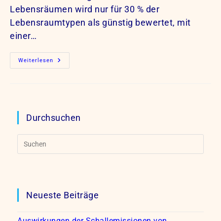
Lebensräumen wird nur für 30 % der
Lebensraumtypen als günstig bewertet, mit
einer…
Die
Weiterlesen
Lage
Der
Natur
In
Deutschland
(BfN
19.05.2020)
Durchsuchen
Neueste Beiträge
Auswirkungen der Schallemissionen von