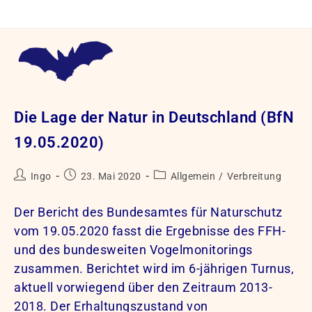
Zum
Inhalt
springen
Die Lage der Natur in Deutschland (BfN
19.05.2020)
Beitrags-
Beitrag
Beitrags-
Ingo
23. Mai 2020
Allgemein
/
Verbreitung
Autor:
veröffentlicht:
Kategorie:
Der Bericht des Bundesamtes für Naturschutz
vom 19.05.2020 fasst die Ergebnisse des FFH-
und des bundesweiten Vogelmonitorings
zusammen. Berichtet wird im 6-jährigen Turnus,
aktuell vorwiegend über den Zeitraum 2013-
2018. Der Erhaltungszustand von